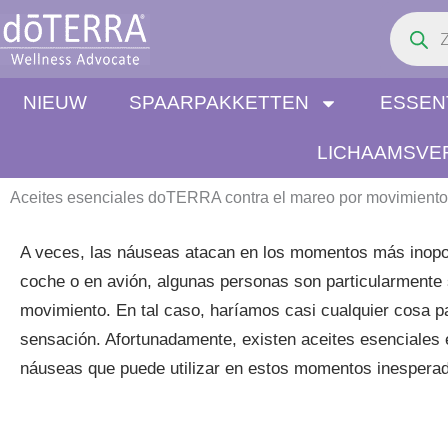
Búsqued
Ir
de
al
producto
contenido
NIEUW
SPAARPAKKETTEN
ESSEN
LICHAAMSVE
Aceites esenciales doTERRA contra el mareo por movimiento
A veces, las náuseas atacan en los momentos más inopor
coche o en avión, algunas personas son particularmente 
movimiento. En tal caso, haríamos casi cualquier cosa 
sensación. Afortunadamente, existen aceites esenciales 
náuseas que puede utilizar en estos momentos inespera