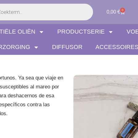
a
0
Carrito
0,00
€
s
TIËLE OLIËN
PRODUCTSERIE
VO
RZORGING
DIFFUSOR
ACCESSOIRE
tunos. Ya sea que viaje en
susceptibles al mareo por
para deshacernos de esa
específicos contra las
dos.