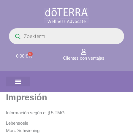
Ir
al
contenido
Búsqueda
de
productos
0
Carrito
0,00
€
Clientes con ventajas
Impresión
Información según el § 5 TMG
Lebensoele
Marc Schwiening