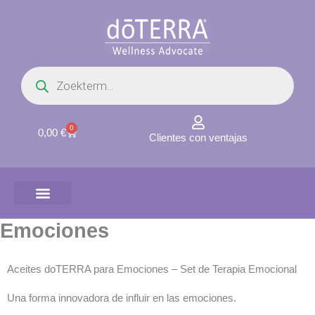
Ir
al
contenido
Búsqueda
de
productos
0
Carrito
0,00
€
Clientes con ventajas
Emociones
Aceites doTERRA para Emociones – Set de Terapia Emocional
Una forma innovadora de influir en las emociones.