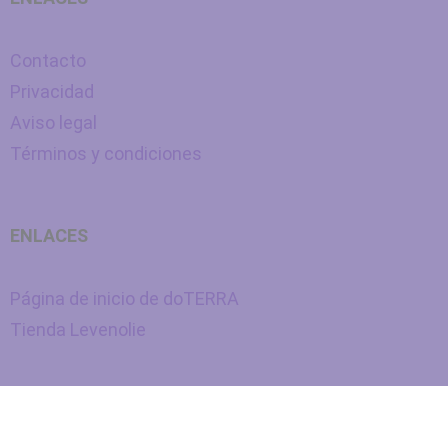
Contacto
Privacidad
Aviso legal
Términos y condiciones
ENLACES
Página de inicio de doTERRA
Tienda Levenolie
Nederlands
(
Holandés
)
Español