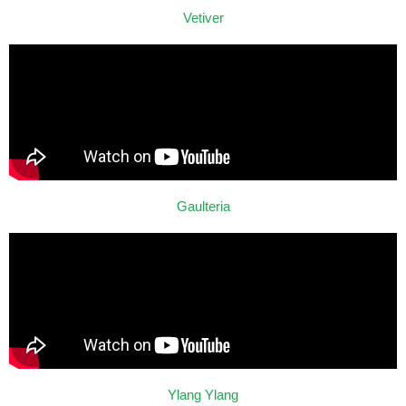
Vetiver
Gaulteria
Ylang Ylang