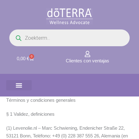
Ir
al
contenido
Búsqueda
de
productos
0
Carrito
0,00
€
Clientes con ventajas
Términos y condiciones generales
§ 1 Validez, definiciones
(1) Levenolie.nl – Marc Schwiening, Endenicher Straße 22,
53121 Bonn, Teléfono: +49 (0) 228 387 555 26, Alemania (en