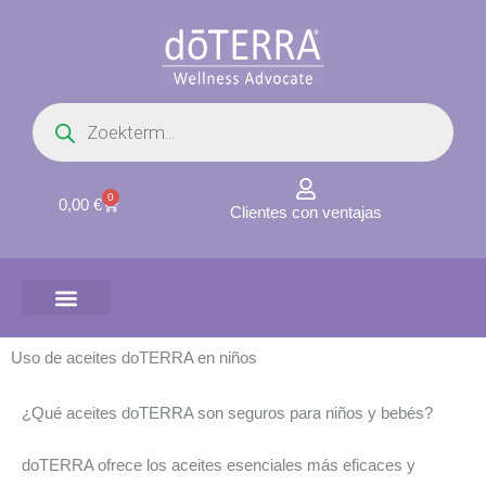
Ir
al
contenido
Búsqueda
de
productos
0
Carrito
0,00
€
Clientes con ventajas
Uso de aceites doTERRA en niños
¿Qué aceites doTERRA son seguros para niños y bebés?
doTERRA ofrece los aceites esenciales más eficaces y