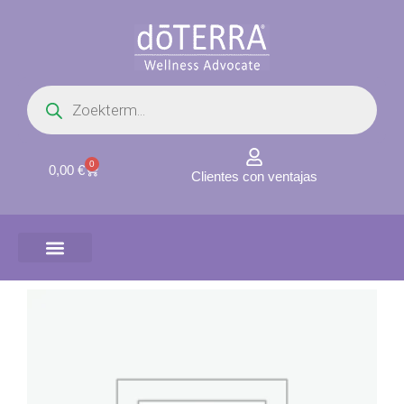
Ir
al
contenido
Búsqueda
de
productos
0
Carrito
0,00
€
Clientes con ventajas