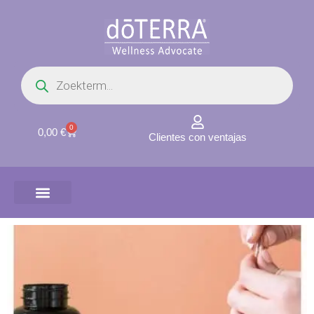
Ir
al
contenido
Búsqueda
de
productos
0
Carrito
0,00
€
Clientes con ventajas