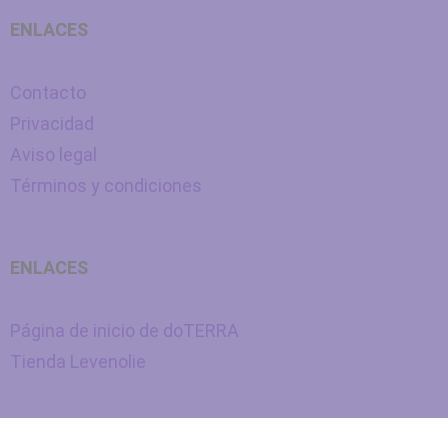
ENLACES
Contacto
Privacidad
Aviso legal
Términos y condiciones
ENLACES
Página de inicio de doTERRA
Tienda Levenolie
Nederlands
(
Holandés
)
Español